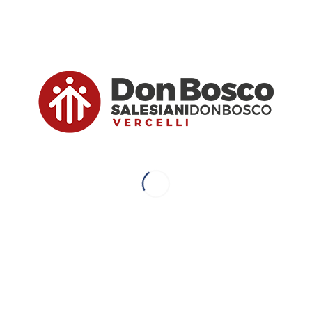
Gruppo Biennio
Il gruppo Biennio è un momento impor
l’oratorio e hanno un’età tra i 14 e 15 a