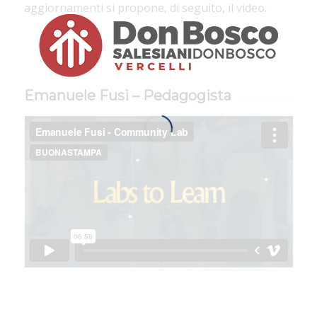
aggiornamenti si propone, di seguito, il video.
Emanuele Fusi – Pedagogista