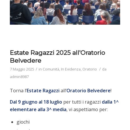
Estate Ragazzi 2025 all’Oratorio
Belvedere
/
/
7 Maggio 2025
in
Comunità
,
In Evidenza
,
Oratorio
da
admin8987
Torna l’
Estate Ragazzi
all’
Oratorio Belvedere
!
Dal 9 giugno al 18 luglio
per tutti i ragazzi
dalla 1^
elementare alla 3^ media
, vi aspettiamo per:
giochi