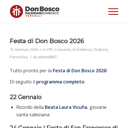
Festa di Don Bosco 2026
/
15 Gennaio 2026
in
CFP
,
Comunità
,
In Evidenza
,
Oratorio
,
/
Parrocchia
da
admin8987
Tutto pronto per la
Festa di Don Bosco
2026
!
Di seguito il
programma
completo
:
22 Gennaio
Ricordo della
Beata Laura Vicuña
, giovane
santa salesiana