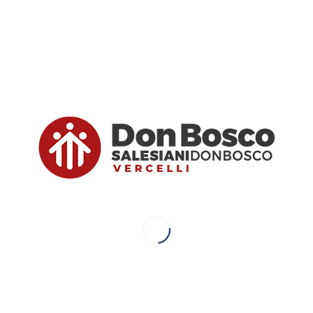
Santo
Rosario
, e
lunedì 12
maggio
alle 20.30
Santa
Messa
.
Tutti sono invitati a partecipare!