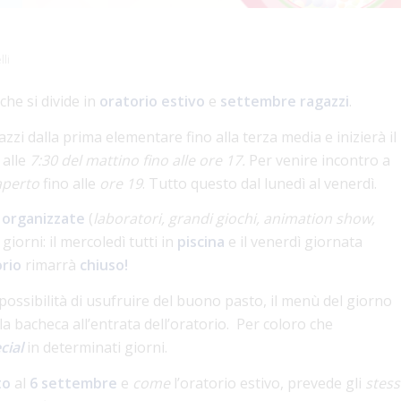
li
he si divide in
oratorio estivo
e
settembre ragazzi
.
i dalla prima elementare fino alla terza media e inizierà il
 alle
7:30 del mattino fino alle ore 17.
Per venire incontro a
aperto
fino alle
ore 19
. Tutto questo dal lunedì al venerdì.
à organizzate
(
laboratori, grandi giochi, animation show,
giorni: il mercoledì tutti in
piscina
e il venerdì giornata
rio
rimarrà
chi
uso!
ossibilità di usufruire del buono pasto, il menù del giorno
a bacheca all’entrata dell’oratorio. Per coloro che
cial
in determinati giorni.
to
al
6 settembre
e
come
l’oratorio estivo, prevede gli
stess