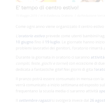
E’ tempo di centro estivo!
/
/
15 Maggio 2019
in
In Evidenza
,
Oratorio
da
Redazione Vercel
Come ogni anno viene organizzato il centro estivo c
L’
oratorio estivo
prevede come utenti bambini/ragazz
10 giugno
fino il
19 luglio
. Le giornate hanno inizio
problemi lavorativi dei genitori,
l’oratorio
rimarrà
Durante la giornata in oratorio ci saranno
attivit
compiti, feste, giochi e tornei
) con eccezione di due 
dedicata a fantastiche gite
!
Nei giorni di gita l’
orato
Il pranzo potrà essere consumato in mensa con la p
verrà comunicato a inizio settimana ed esposto sull
frequentano la scuola media ci saranno attività
spe
Il
settembre ragazzi
si svolgerà invece dal
26 agos