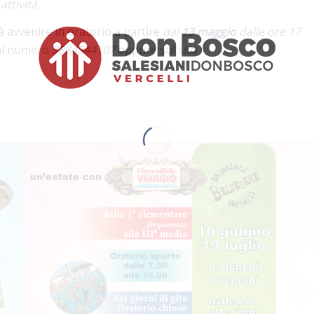
attività.
 avvenire in oratorio a partire
dal
13
maggio
dalle ore 17
al numero
3884544107
oppure sul sito