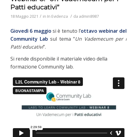
Patti educativi”
/
/
18 Maggio 2021
in
In Evidenza
da
admin8987
Giovedì 6 maggio
si è tenuto l’
ottavo webinar del
Community Lab
sul tema “
Un Vademecum per i
Patti educativi
“.
Si rende disponibile il materiale video della
formazione Community lab.