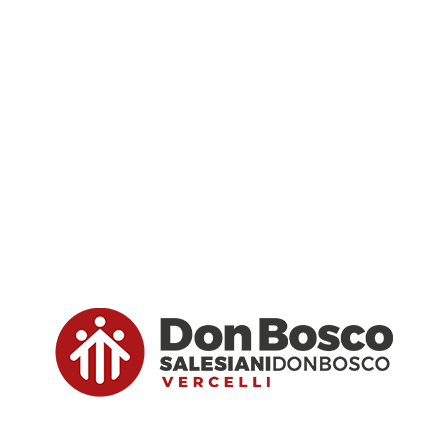
al mondo dei parrucchieri, l’hair talent più importante dell
rca otto ore di show continuo in cui giovani parrucchier
della vicina Italia si sono confrontati con la creazione d
oco, i quattro elementi essenziali, è stato questo il tem
ntica di Eventmore a Castione. Un’edizione che si è distint
imento massiccio di talenti, pubblico e sponsor. Un
fessionisti la paura del giudizio del pubblico e lanciarsi ne
a partecipato con i suoi ragazzi al “
Ricciolo D’oro
” pe
Madre Natura piena di magia.
o partecipato all’evento mostrando le loro qualità e l
ione di un raccolto, al taglio e brushing trend, attraverso l
o loro stessi e la formazione professionalizzante ricevuta