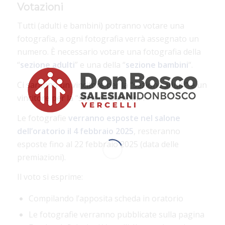
Votazioni
Tutti (adulti e bambini) potranno votare una
fotografia, a ogni fotografia verrà assegnato un
numero. È necessario votare una fotografia della
“
sezione
adulti
” e una della “
sezione
bambini
“.
Ci saranno un vincitore per la “sezione adulti” e un
vincitore per la “sezione bambini”.
Le fotografie
verranno esposte nel salone
dell’oratorio il 4 febbraio 2025
, resteranno
esposte fino al 22 febbraio 2025 (data delle
premiazioni).
Il voto si esprime:
Compilando l’apposita scheda in oratorio
Le fotografie verranno pubblicate sulla pagina