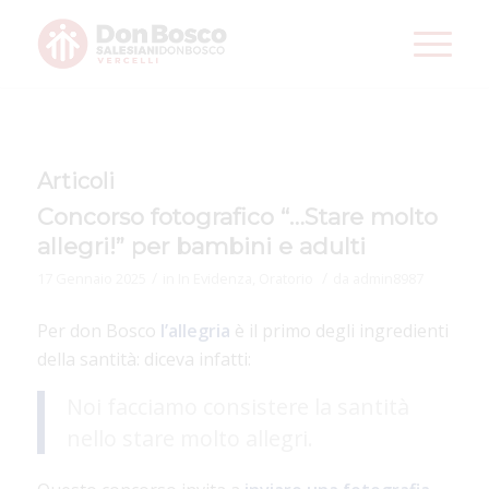
Articoli
Concorso fotografico “…Stare molto
allegri!” per bambini e adulti
/
/
17 Gennaio 2025
in
In Evidenza
,
Oratorio
da
admin8987
Per don Bosco
l’allegria
è il primo degli ingredienti
della santità: diceva infatti:
Noi facciamo consistere la santità
nello stare molto allegri.