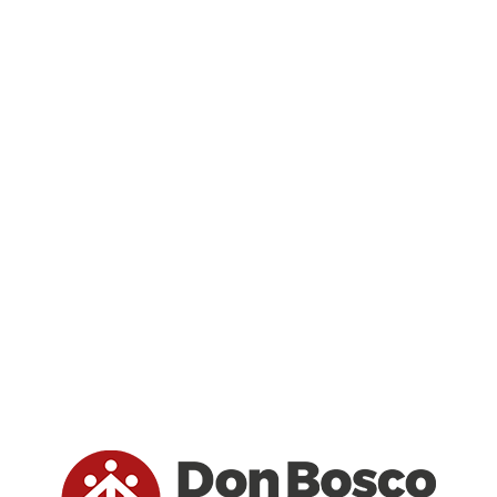
La giornata inizierà alle 15:30 con giochi per tutti,
ideali per passare un pomeriggio all’insegna del
divertimento. A partire dalle 19:30, si terrà una
cena con pasta per tutti. La partecipazione alla
cena richiede una
prenotazione obbligatoria
, che
deve essere effettuata entro mercoledì 4 dicembre.
Per prenotarsi
, è necessario inviare un messaggio
a Roberto al numero
3884544107.
Domenica 8 dicembre – Festa dell’Immacolata
La giornata inizierà con la Santa Messa, prevista
per le 10:30. A seguire, ci sarà un momento di
devozione con il tradizionale
Cerchio Mariano
nel
cortile dell’oratorio, un evento che richiama la
figura di Maria da cui ebbe inizio tutta la
spiritualità salesiana.