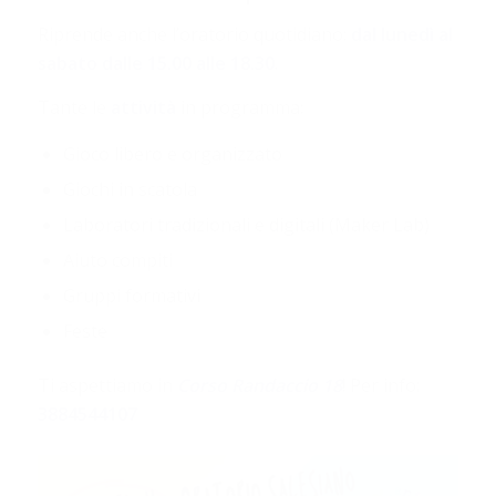
Riprende anche l’oratorio quotidiano:
dal lunedì al
sabato dalle 15.00 alle 18.30
.
Tante le
attività
in programma:
Gioco libero e organizzato
Giochi in scatola
Laboratori tradizionali e digitali (Maker Lab)
Aiuto compiti
Gruppi formativi
Feste
Ti aspettiamo in
Corso Randaccio 18
! Per info:
3884544107