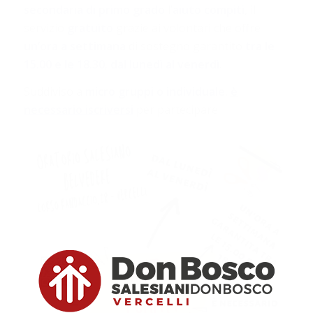
secondaria di primo grado
l’
aiuto compiti
, il
servizio
gratuito
grazie ai volontari che offre
un’ora a settimana
di sostegno garantito
tra le
15.00 e le 18.30
,
dal lunedì al venerdì
.
Suddiviso a
micro
gruppi
o
individuale
,
è
necessario iscriversi
per partecipare.