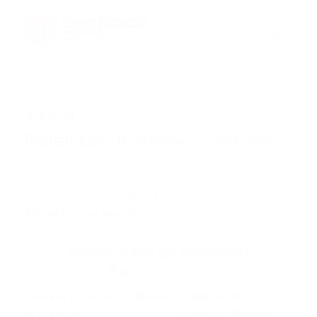
Articoli
Riprendono le attività in Oratorio!
/
/
7 Ottobre 2024
in
In Evidenza
,
Oratorio
da
admin8987
Si pubblicano di seguito i dettagli di tutte le
attività in ripresa all’Oratorio
.
Incontro per gli animatori
Biennio e Triennio
Giovedì 10 ottobre dalle 20.45 alle 21.45
si terrà
in oratorio
l’incontro per gli
animatori
(
Biennio e