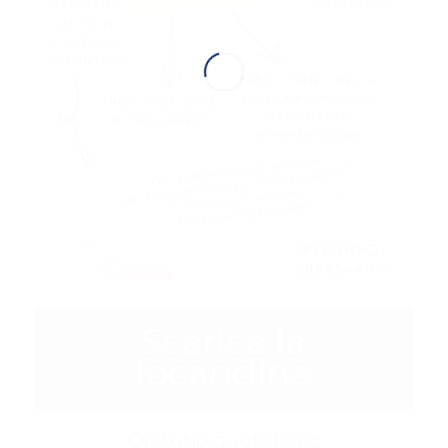
Scarica la
locandina
Oratorio quotidiano