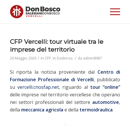
CFP Vercelli: tour virtuale tra le
imprese del territorio
/
/
26 Maggio 2020
in
CFP
,
In Evidenza
da
admin8987
Si riporta la notizia proveniente dal
Centro di
Formazione Professionale di Vercelli
, pubblicato
su
vercelli.cnosfap.net
, riguardo al
tour “online”
delle imprese nel territorio vercellese che operano
nei settori professionali del settore
automotive
,
della
meccanica agricola
e della
termoidraulica
.