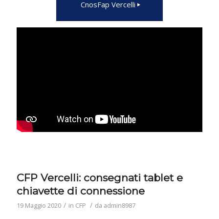
CnosFap Vercelli
CFP Vercelli: consegnati tablet e
chiavette di connessione
/
/
19 Maggio 2020
in
CFP
da
admin8987