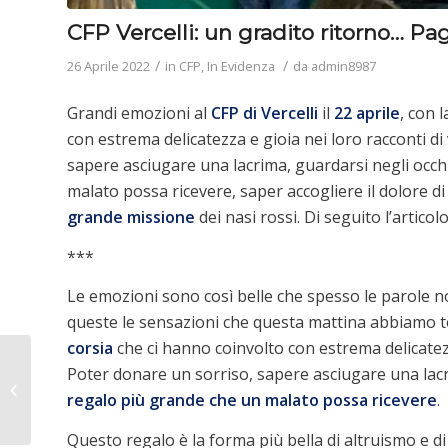
CFP Vercelli: un gradito ritorno… Pag
/
/
26 Aprile 2022
in
CFP
,
In Evidenza
da
admin8987
Grandi emozioni al
CFP di Vercelli
il
22 aprile
, con 
con estrema delicatezza e gioia nei loro racconti di 
sapere asciugare una lacrima, guardarsi negli occhi 
malato possa ricevere, saper accogliere il dolore di
grande missione
dei nasi rossi. Di seguito l’articol
***
Le emozioni sono così belle che spesso le parole n
queste le sensazioni che questa mattina abbiamo t
corsia
che ci hanno coinvolto con estrema delicatezza 
Poter donare un sorriso, sapere asciugare una lacrim
CFP Vercelli: Progetto
regalo più grande che un malato possa ricevere
.
Scuole Sicure
Questo regalo è la forma più bella di altruismo e di