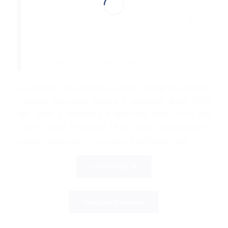
alle loro famiglie e a tantissime
realtà aziendali locali amiche del
Don Bosco che con entusiasmo
hanno contribuito alla realizzazione
di questo grande evento”.
La mostra sarà aperta a tutti in anteprima presso
l’istituto salesiano sabato 7 dicembre dalle 16.00
alle 18.00 e domenica 8 dicembre dalle 10.00 alle
12.00 e dalle 16.00 alle 18.00, oltre chiaramente il
sabato successivo in occasione dell’open day.
Info Vercelli 24
Salesiani Piemonte