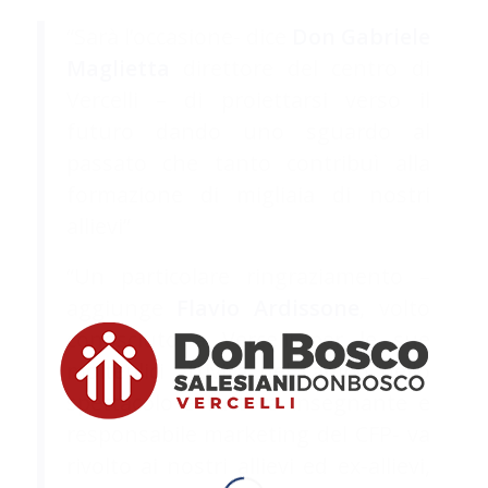
“Sarà l’occasione- dice
Don Gabriele
Maglietta
direttore del centro di
Vercelli – di proiettarsi verso il
futuro dando uno sguardo al
passato che tanto contribuì alla
formazione di migliaia di nostri
allievi”
“Un particolare ringraziamento –
aggiunge
Flavio Ardissone
, volto
conosciuto a Vercelli per le sue
molteplici attività nel campo dello
spettacolo e tuttora insegnante e
responsabile marketing del CFP- va
rivolto ai nostri allievi ed ex-allievi,