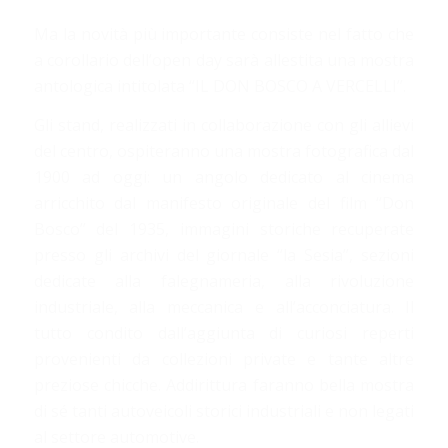
Ma la novità più importante consiste nel fatto che
a corollario dell’open day sarà allestita una mostra
antologica intitolata “IL DON BOSCO A VERCELLI”.
Gli stand, realizzati in collaborazione con gli allievi
del centro, ospiteranno una mostra fotografica dal
1900 ad oggi: un angolo dedicato al cinema
arricchito dal manifesto originale del film “Don
Bosco” del 1935, immagini storiche recuperate
presso gli archivi del giornale “la Sesia”, sezioni
dedicate alla falegnameria, alla rivoluzione
industriale, alla meccanica e all’acconciatura. Il
tutto condito dall’aggiunta di curiosi reperti
provenienti da collezioni private e tante altre
preziose chicche. Addirittura faranno bella mostra
di sé tanti autoveicoli storici industriali e non legati
al settore automotive.