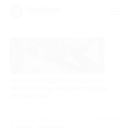
Mostra antologica in occasione
dell’Open Day della Formazione
Professionale
/
/
20 Novembre 2019
in
CFP
,
In Evidenza
da
admin8987
In occasione dell’ultima giornata dell’
Open Day
di
sabato 14 dicembre
, che si terrà presso il