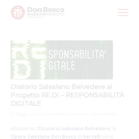
Oratorio Salesiano Belvedere al
Progetto RE.DI – RESPONSABILITÀ
DIGITALE
/
/
31 Maggio 2022
in
In Evidenza
,
Oratorio
da
admin8987
Attraverso l’
Oratorio Salesiano Belvedere
, le
Opere Salesiane Don Bosco
di
Vercelli
sono