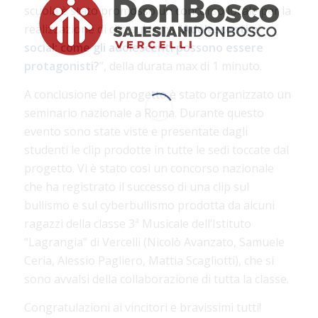
scuola è stato promosso un concorso locale per la
realizzazione di clip sul tema “
Adolescenti e
social: come gli adolescenti possono essere
protagonisti?
”, della durata max di 1 minuto.
A conclusione del progetto è stato organizzato un
seminario nazionale a Roma. Durante questo
evento sono state viste e presentate dagli
studenti le clip prodotte in tutte le sedi toccate dal
progetto. Vi è stato così un concorso nazionale
che ha registrato il successo di una clip sul
bullismo e sul cyberbullismo prodotta da alcuni
ragazzi della classe 3ª Musicale dell’Istituto
“Lagrangia” di Vercelli (Nicolò Avanzato, Samuele
Ceria, Alessio Pagliero, Mattia Scagliotti), che si
sono avvalsi della collaborazione di tutta la classe.
Congratulazioni ai vincitori e bravissimi tutti!