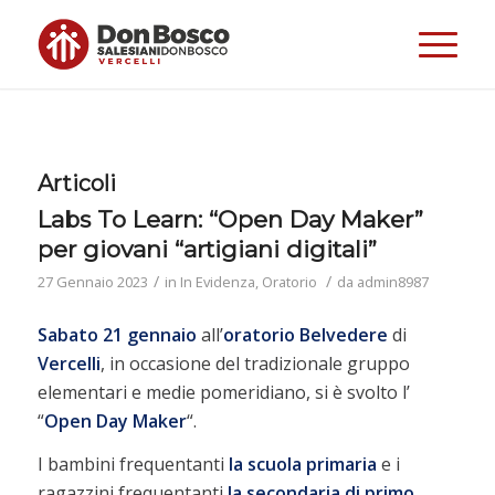
Articoli
Labs To Learn: “Open Day Maker”
per giovani “artigiani digitali”
/
/
27 Gennaio 2023
in
In Evidenza
,
Oratorio
da
admin8987
Sabato 21 gennaio
all’
oratorio Belvedere
di
Vercelli
, in occasione del tradizionale gruppo
elementari e medie pomeridiano, si è svolto l’
“
Open Day Maker
“.
I bambini frequentanti
la scuola primaria
e i
ragazzini frequentanti
la secondaria di primo