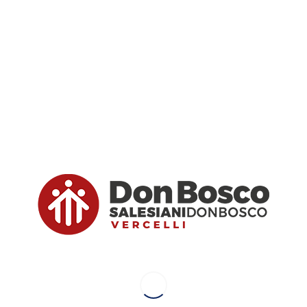
24 per il CNOS-FAP di Vercelli!
iale ecologico
Green Pea
di
Torino
Lingotto
ha indetto un
iemonte
.
sono aggiudicati il
primo premio
grazie al loro
progetto di
 Sun
, alla presenza del Direttore salesiano
don Claudio
CEO di Green Pea
e della giuria, composta tra gli altri dal
ione del progetto:
 che quest’anno ha puntato in particolar modo ad attività
ività e il lavoro di squadra
.