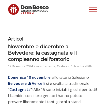
Articoli
Novembre e dicembre al
Belvedere: la castagnata e il
compleanno dell’oratorio
/
/
12 Dicembre 2024
in
In Evidenza
,
Oratorio
da
admin8987
Domenica 10 novembre
all’oratorio Salesiano
Belvedere di Vercelli
si è svolta la tradizionale
“
Castagnata
”! Alle 15 sono iniziati i giochi per tutti!
I bambini con i loro genitori hanno potuto
provare liberamente i tanti giochi a stand