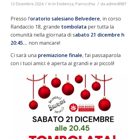
/
/
12 Dicembre 2024
in
In Evidenza
,
Parrocchia
da
admin8987
Presso l’
oratorio salesiano Belvedere
, in corso
Randaccio 18, grande
tombolata
per tutta la
comunità nella giornata di s
abato 21 dicembre h
20:45…
non mancare!
Ci sarà una
premiazione
finale
, fai passaparola
con i tuoi amici: è aperta ai grandi e ai piccoli!