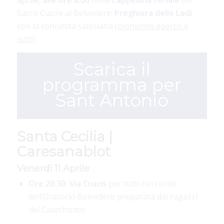
aprile, alle ore 8.00
nella
Cappellina
Feriale
del
Sacro Cuore al Belvedere:
Preghiera delle Lodi
con la comunità salesiana (
momento aperto a
tutti
).
Scarica il
programma per
Sant Antonio
Santa Cecilia |
Caresanablot
Venerdì 11 Aprile
Ore 20.30:
Via Crucis
per tutti nei cortili
dell’Oratorio Belvedere preparata dai ragazzi
del Catechismo