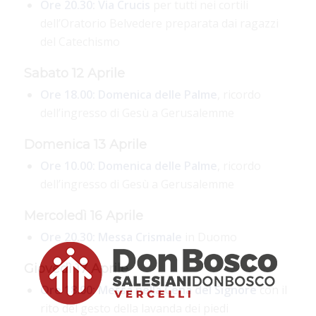
Ore 20.30:
Via Crucis
per tutti nei cortili
dell’Oratorio Belvedere preparata dai ragazzi
del Catechismo
Sabato 12 Aprile
Ore 18.00:
Domenica delle Palme
, ricordo
dell’ingresso di Gesù a Gerusalemme
Domenica 13 Aprile
Ore 10.00:
Domenica delle Palme
, ricordo
dell’ingresso di Gesù a Gerusalemme
Mercoledì 16 Aprile
Ore 20.30:
Messa Crismale
in Duomo
Giovedì 17 Aprile
Ore 18.00: Messa nella Cena del Signore
con il
rito del gesto della lavanda dei piedi