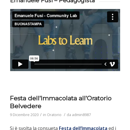
Emanuele Fusi – Pedagogista
Festa dell’Immacolata all’Oratorio
Belvedere
/
/
9 Dicembre 2020
in
Oratorio
da
admin8987
Si è svolta la consueta
Festa dell’Immacolata
ed i