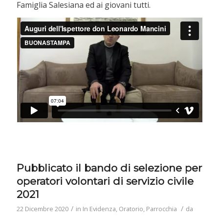
Famiglia Salesiana ed ai giovani tutti.
Pubblicato il bando di selezione per
operatori volontari di servizio civile
2021
/
/
22 Dicembre 2020
in
In Evidenza
,
Oratorio
,
Parrocchia
da