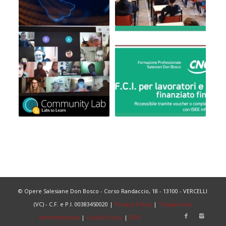
© Opere Salesiane Don Bosco - Corso Randaccio, 18 - 13100 - VERCELLI
(VC) - C.F. e P.I. 00383450020 |
Privacy Policy
|
Trasparenza
Amministrativa
|
Cookie Policy
|
DPO