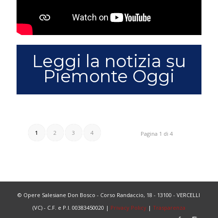
Leggi la notizia su
Piemonte Oggi
1
2
3
4
Pagina 1 di 4
© Opere Salesiane Don Bosco - Corso Randaccio, 18 - 13100 - VERCELLI
(VC) - C.F. e P.I. 00383450020 |
Privacy Policy
|
Trasparenza