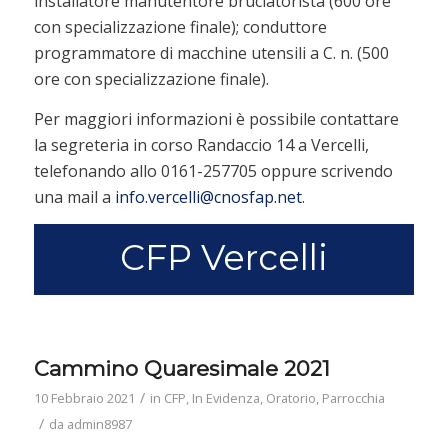
installatore manutentore bruciatorista (600 ore
con specializzazione finale); conduttore
programmatore di macchine utensili a C. n. (500
ore con specializzazione finale).
Per maggiori informazioni è possibile contattare
la segreteria in corso Randaccio 14 a Vercelli,
telefonando allo 0161-257705 oppure scrivendo
una mail a
info.vercelli@cnosfap.net
.
CFP Vercelli
Cammino Quaresimale 2021
/
10 Febbraio 2021
in
CFP
,
In Evidenza
,
Oratorio
,
Parrocchia
/
da
admin8987