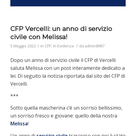
CFP Vercelli: un anno di servizio
civile con Melissa!
/
/
5 Maggio 2022
in
CFP
,
In Evidenza
da
admin8987
Dopo un anno di servizio civile il CFP di Vercelli
saluta Melissa con un post interamente dedicato a
lei. Di seguito la notizia riportata dal sito del CFP di
Vercelli.
***
Sotto quella mascherina c’è un sorriso bellissimo,
un sorriso fresco e giovane: quello della nostra
Melissa
!
Un anno di
servizio civile
trascorso con noi è stato