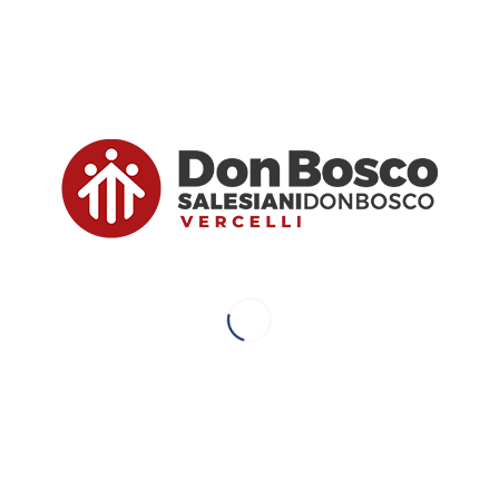
Vai alla notizia
Tags:
AGS
,
Alessandria
,
Bra
,
Casale Monferrato
,
Comunicazione
,
metodo di studio
,
Moreno Filipetto
,
Referenti comunicazione
,
Territori
,
Torino Rebaudengo
,
Torino San Luigi
,
Torino Valdocco
,
vercelli
Condividi questo articolo
Potrebbero interessarti