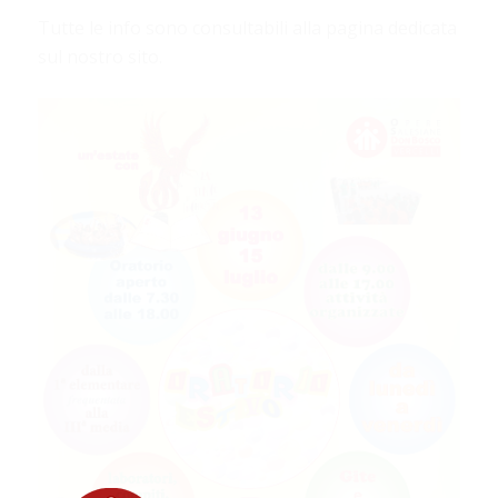
Tutte le info sono consultabili alla pagina dedicata
sul nostro sito.