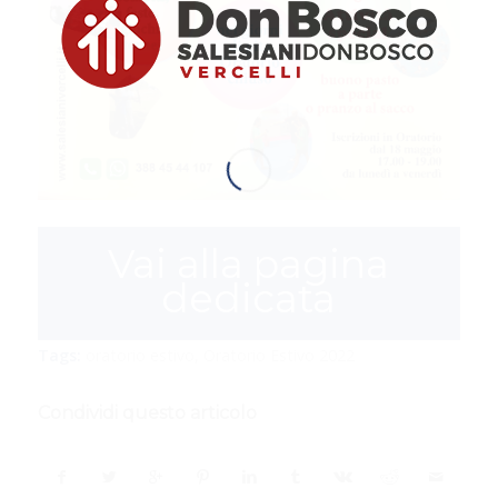
Vai alla pagina
dedicata
Tags:
oratorio estivo
,
Oratorio Estivo 2022
Condividi questo articolo