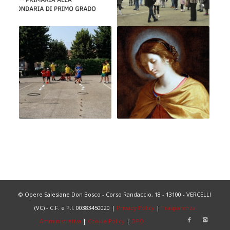
© Opere Salesiane Don Bosco - Corso Randaccio, 18 - 13100 - VERCELLI
(VC) - C.F. e P.I. 00383450020 |
Privacy Policy
|
Trasparenza
Amministrativa
|
Cookie Policy
|
DPO