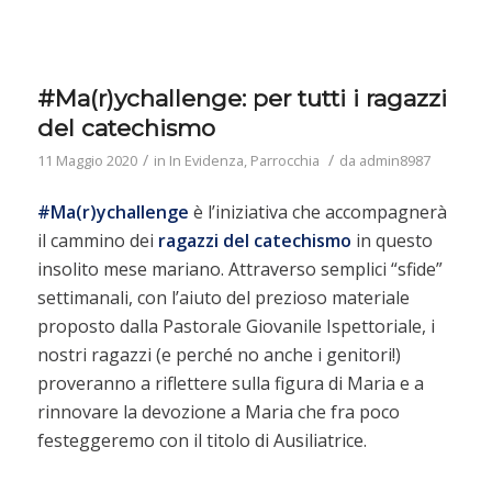
#Ma(r)ychallenge: per tutti i ragazzi
del catechismo
/
/
11 Maggio 2020
in
In Evidenza
,
Parrocchia
da
admin8987
#Ma(r)ychallenge
è l’iniziativa che accompagnerà
il cammino dei
ragazzi del catechismo
in questo
insolito mese mariano. Attraverso semplici “sfide”
settimanali, con l’aiuto del prezioso materiale
proposto dalla Pastorale Giovanile Ispettoriale, i
nostri ragazzi (e perché no anche i genitori!)
proveranno a riflettere sulla figura di Maria e a
rinnovare la devozione a Maria che fra poco
festeggeremo con il titolo di Ausiliatrice.