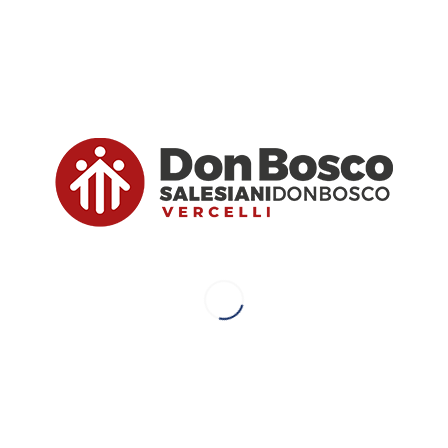
riflessione, un’esperienza di “
deserto
” di 40 giorni,
sulle orme del Signore. C’è bisogno infatti di
qualcuno che del deserto abbia già fatto
esperienza prima di noi, per poterci dire che il
deserto si può attraversare. Che il deserto e la
morte non sono l’ultima parola.
Il cammino comprende una proposta per la
liturgia del Mercoledì delle Ceneri, con un
momento penitenziale; per ciascuna settimana
della Quaresima invece, una Via Crucis divisa in 6
tappe, una parola chiave con il video correlato e
un fatto di attualità per riflettere.
Il percorso è stato pensato per le
medie
, le
superiori
(biennio e triennio) e per i
CFP
e man
mano saranno resi disponibili tutti i contenuti per
ciascuna sezione.