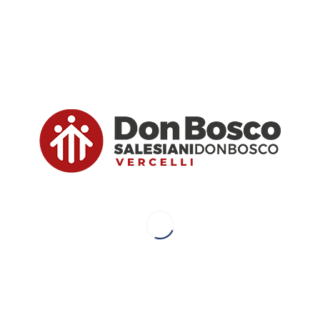
/
hia
da
admin8987
o online!
a buona stampa. Con passione ha provato a
menti comunicativi che il suo tempo gli offriva. In
er offrire uno spazio sul web dove tutti gli
 la nostra opera di Vercelli possano essere
svolgono nel corso dell’anno. Sono
roprio un gruppo di giovani dell’oratorio a
alla realizzazione di questo nuovo sito.
pera e responsabile dell’oratorio
servi utili scoprendo le tante e belle iniziative che la